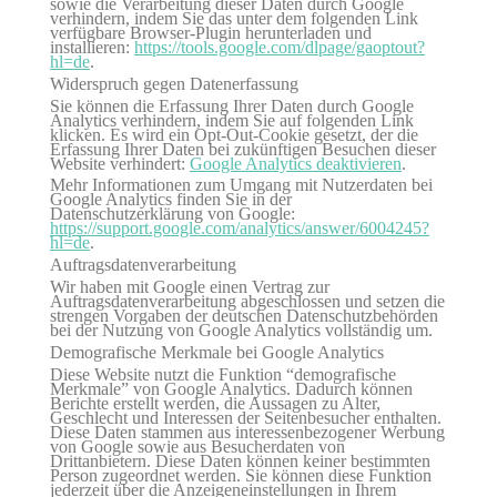
sowie die Verarbeitung dieser Daten durch Google
verhindern, indem Sie das unter dem folgenden Link
verfügbare Browser-Plugin herunterladen und
installieren:
https://tools.google.com/dlpage/gaoptout?
hl=de
.
Widerspruch gegen Datenerfassung
Sie können die Erfassung Ihrer Daten durch Google
Analytics verhindern, indem Sie auf folgenden Link
klicken. Es wird ein Opt-Out-Cookie gesetzt, der die
Erfassung Ihrer Daten bei zukünftigen Besuchen dieser
Website verhindert:
Google Analytics deaktivieren
.
Mehr Informationen zum Umgang mit Nutzerdaten bei
Google Analytics finden Sie in der
Datenschutzerklärung von Google:
https://support.google.com/analytics/answer/6004245?
hl=de
.
Auftragsdatenverarbeitung
Wir haben mit Google einen Vertrag zur
Auftragsdatenverarbeitung abgeschlossen und setzen die
strengen Vorgaben der deutschen Datenschutzbehörden
bei der Nutzung von Google Analytics vollständig um.
Demografische Merkmale bei Google Analytics
Diese Website nutzt die Funktion “demografische
Merkmale” von Google Analytics. Dadurch können
Berichte erstellt werden, die Aussagen zu Alter,
Geschlecht und Interessen der Seitenbesucher enthalten.
Diese Daten stammen aus interessenbezogener Werbung
von Google sowie aus Besucherdaten von
Drittanbietern. Diese Daten können keiner bestimmten
Person zugeordnet werden. Sie können diese Funktion
jederzeit über die Anzeigeneinstellungen in Ihrem