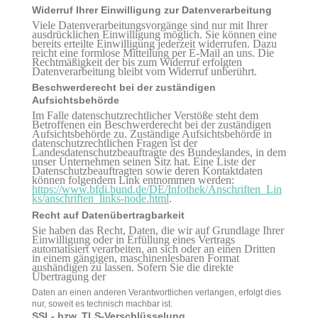
Widerruf Ihrer Einwilligung zur Datenverarbeitung
Viele Datenverarbeitungsvorgänge sind nur mit Ihrer
ausdrücklichen Einwilligung möglich. Sie können eine
bereits erteilte Einwilligung jederzeit widerrufen. Dazu
reicht eine formlose Mitteilung per E-Mail an uns. Die
Rechtmäßigkeit der bis zum Widerruf erfolgten
Datenverarbeitung bleibt vom Widerruf unberührt.
Beschwerderecht bei der zuständigen
Aufsichtsbehörde
Im Falle datenschutzrechtlicher Verstöße steht dem
Betroffenen ein Beschwerderecht bei der zuständigen
Aufsichtsbehörde zu. Zuständige Aufsichtsbehörde in
datenschutzrechtlichen Fragen ist der
Landesdatenschutzbeauftragte des Bundeslandes, in dem
unser Unternehmen seinen Sitz hat. Eine Liste der
Datenschutzbeauftragten sowie deren Kontaktdaten
können folgendem Link entnommen werden:
https://www.bfdi.bund.de/DE/Infothek/Anschriften_Lin
ks/anschriften_links-node.html
.
Recht auf Datenübertragbarkeit
Sie haben das Recht, Daten, die wir auf Grundlage Ihrer
Einwilligung oder in Erfüllung eines Vertrags
automatisiert verarbeiten, an sich oder an einen Dritten
in einem gängigen, maschinenlesbaren Format
aushändigen zu lassen. Sofern Sie die direkte
Übertragung der
Daten an einen anderen Verantwortlichen verlangen, erfolgt dies
nur, soweit es technisch machbar ist.
SSL- bzw. TLS-Verschlüsselung