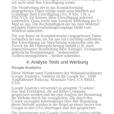
wir nicht ohne Ihre Einwilligung weiter.
Die Verarbeitung der in das Kontaktformular
eingegebenen Daten erfolgt somit ausschließlich auf
Grundlage Ihrer Einwilligung (Art. 6 Abs. 1 lit. a
DSGVO). Sie können diese Einwilligung jederzeit
widerrufen. Dazu reicht eine formlose Mitteilung per E-
Mail an uns. Die Rechtmäßigkeit der bis zum Widerruf
erfolgten Datenverarbeitungsvorgänge bleibt vom
Widerruf unberührt.
Die von Ihnen im Kontaktformular eingegebenen Daten
verbleiben bei uns, bis Sie uns zur Löschung auffordern,
Ihre Einwilligung zur Speicherung widerrufen oder der
Zweck für die Datenspeicherung entfällt (z.B. nach
abgeschlossener Bearbeitung Ihrer Anfrage). Zwingende
gesetzliche Bestimmungen – insbesondere
Aufbewahrungsfristen – bleiben unberührt.
4. Analyse Tools und Werbung
Google Analytics
Diese Website nutzt Funktionen des Webanalysedienstes
Google Analytics. Anbieter ist die Google Inc., 1600
Amphitheatre Parkway, Mountain View, CA 94043,
USA.
Google Analytics verwendet so genannte "Cookies".
Das sind Textdateien, die auf Ihrem Computer
gespeichert werden und die eine Analyse der Benutzung
der Website durch Sie ermöglichen. Die durch den
Cookie erzeugten Informationen über Ihre Benutzung
dieser Website werden in der Regel an einen Server von
Google in den USA übertragen und dort gespeichert.
Die Speicherung von Google-Analytics-Cookies erfolgt